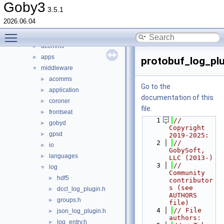
Classes
►
Goby3
3.5.1
Files
▼
2026.06.04
File List
▼
Toggle main menu visibility
goby
▼
acomms
►
apps
►
protobuf_log_plu
middleware
▼
acomms
►
Go to the
application
►
documentation of this
coroner
►
file.
frontseat
►
    1
// 
gobyd
►
Copyright 
gpsd
►
2019-2025:
    2
//   
io
►
GobySoft, 
languages
►
LLC (2013-)
    3
//   
log
▼
Community 
hdf5
►
contributor
s (see 
dccl_log_plugin.h
►
AUTHORS 
groups.h
►
file)
    4
// File 
json_log_plugin.h
►
authors:
log_entry.h
►