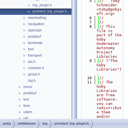
    5
//   Toby 
Schneider 
log_plugin.h
►
<toby@gobys
protobuf_log_plugin.h
►
oft.org>
marshalling
    6
//
►
    7
//
navigation
►
    8
// This 
opencpn
►
file is 
part of the 
protobuf
►
Goby 
terminate
►
Underwater 
Autonomy 
tool
►
Project 
transport
►
Libraries
    9
// ("The 
ais.h
►
Goby 
common.h
►
Libraries")
.
group.h
►
   10
//
log.h
   11
// The 
Goby 
moos
►
Libraries 
protobuf
►
are free 
software: 
test
►
you can 
time
►
redistribut
udpm
e them 
►
and/or 
util
►
modify
goby
middleware
log
protobuf_log_plugin.h
zeromq
►
   12
// them 