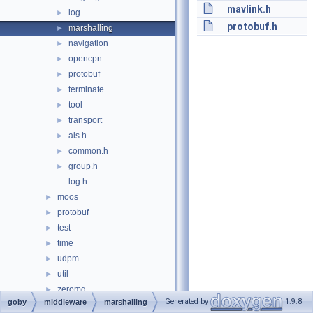
mavlink.h
log
►
protobuf.h
marshalling
►
navigation
►
opencpn
►
protobuf
►
terminate
►
tool
►
transport
►
ais.h
►
common.h
►
group.h
►
log.h
moos
►
protobuf
►
test
►
time
►
udpm
►
util
►
zeromq
►
Generated by
1.9.8
goby
middleware
marshalling
acomms.h