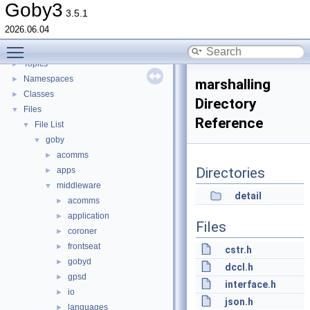
goby-udpm: Using UDP Multicast in Goby
►
Goby3
3.5.1
Switching from Goby2
2026.06.04
Todo List
Toggle main menu visibility
Deprecated List
Topics
►
Namespaces
►
marshalling
Classes
►
Directory
Files
▼
Reference
File List
▼
goby
▼
acomms
►
Directories
apps
►
middleware
▼
detail
acomms
►
application
►
Files
coroner
►
frontseat
►
cstr.h
gobyd
►
dccl.h
gpsd
►
interface.h
io
►
json.h
languages
►